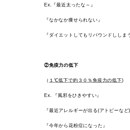
Ex.『最近太ったな～』
『なかなか痩せられない』
『ダイエットしてもリバウンドししま
②免疫力の低下
（
１℃低下で約３０％免疫力の低下
)
Ex. 『風邪をひきやすい』
『最近アレルギーが出る(アトピーなど
『今年から花粉症になった』