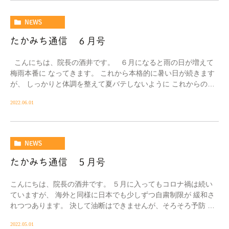
NEWS
たかみち通信 ６月号
こんにちは、院長の酒井です。 ６月になると雨の日が増えて
梅雨本番に なってきます。 これから本格的に暑い日が続きます
が、 しっかりと体調を整えて夏バテしないように これからの季
節を過ごしていき […]
2022.06.01
NEWS
たかみち通信 ５月号
こんにちは、院長の酒井です。 ５月に入ってもコロナ禍は続い
ていますが、 海外と同様に日本でも少しずつ自粛制限が 緩和さ
れつつあります。 決して油断はできませんが、そろそろ予防 一
辺倒から身体の免疫力や抵抗力を上げていく […]
2022.05.01