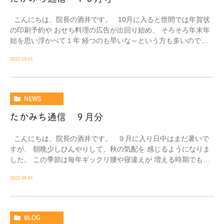
こんにちは、院長の酒井です。 10月に入ると世間では年賀状
の印刷予約や おせち料理の広告が出回り始め、 そろそろ年末年
始を思い浮かべて１年 経つのも早いな～という方も多いのでは
ないでしょうか […]
2022.10.01
NEWS
たかみち通信 ９月分
こんにちは、院長の酒井です。 ９月に入り日中はまだ暑いで
すが、 朝晩少しひんやりして、秋の気配を 感じるようになりま
した。 この季節は毎年ギックリ腰や寝違えが 増える時期でもあ
ります。 &nb […]
2022.09.01
BLOG